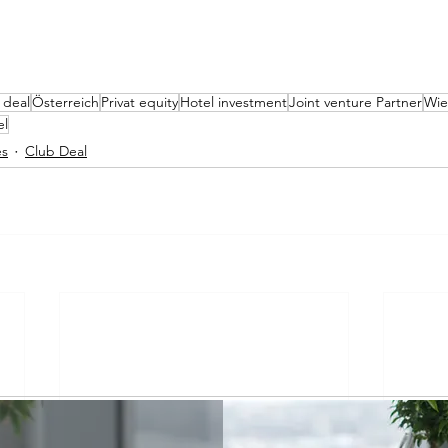
 deal
Österreich
Privat equity
Hotel investment
Joint venture Partner
Wie
el
es
Club Deal