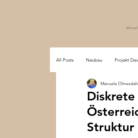
Manuel
All Posts
Neubau
Projekt De
Manuela Olmesdah
wohnen in den Bergen
2. Wo
Diskrete
Österrei
Development international
H
Struktur
Miete
Zug
Art
Go