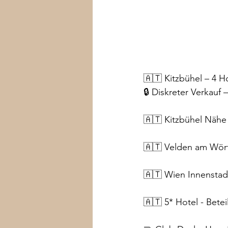
🇦🇹 Kitzbühel – 4 H
🔒 Diskreter Verkauf
🇦🇹 Kitzbühel Nähe
🇦🇹 Velden am Wört
🇦🇹 Wien Innenstadt
🇦🇹 5* Hotel - Betei