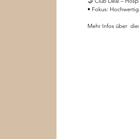
🤝 Club Deal – Hospi
• Fokus: Hochwertig
Mehr Infos über  di