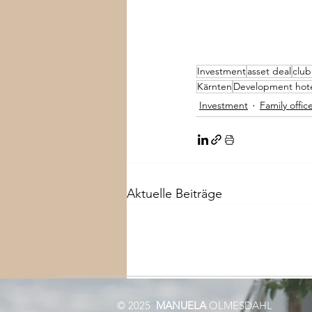
Investment
asset deal
club
Kärnten
Development hot
Investment
Family offic
Aktuelle Beiträge
© 2025
MANUELA
OLMESDAHL