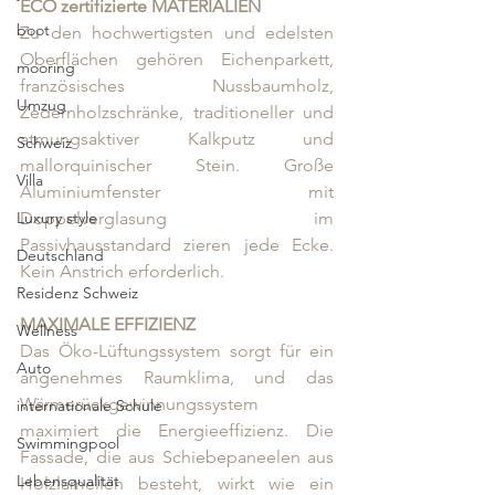
ECO zertifizierte MATERIALIEN 
boot
Zu den hochwertigsten und edelsten 
Oberflächen gehören Eichenparkett, 
mooring
französisches Nussbaumholz, 
Umzug
Zedernholzschränke, traditioneller und 
atmungsaktiver Kalkputz und 
Schweiz
mallorquinischer Stein. Große 
Villa
Aluminiumfenster mit 
Doppelverglasung im 
Luxury style
Passivhausstandard zieren jede Ecke. 
Deutschland
Kein Anstrich erforderlich. 
Residenz Schweiz
MAXIMALE EFFIZIENZ
Wellness
Das Öko-Lüftungssystem sorgt für ein 
Auto
angenehmes Raumklima, und das 
Wärmerückgewinnungssystem 
internationale Schule
maximiert die Energieeffizienz. Die 
Swimmingpool
Fassade, die aus Schiebepaneelen aus 
Lebensqualität
Holzlamellen besteht, wirkt wie ein 