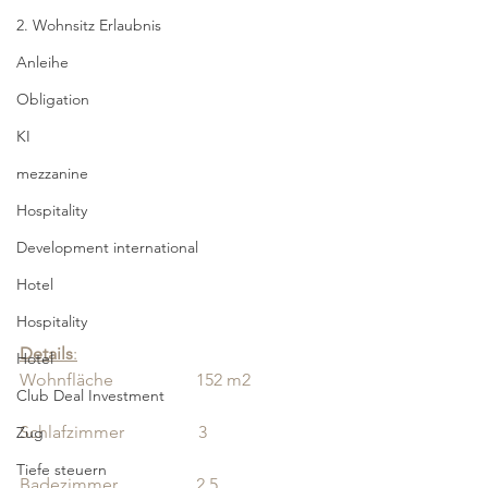
2. Wohnsitz Erlaubnis
Anleihe
Obligation
KI
mezzanine
Hospitality
Development international
Hotel
Hospitality
Details
:
Hotel
Wohnfläche                   152 m2                  
Club Deal Investment
Schlafzimmer                 3                            
Zug
Tiefe steuern
Badezimmer                  2.5        