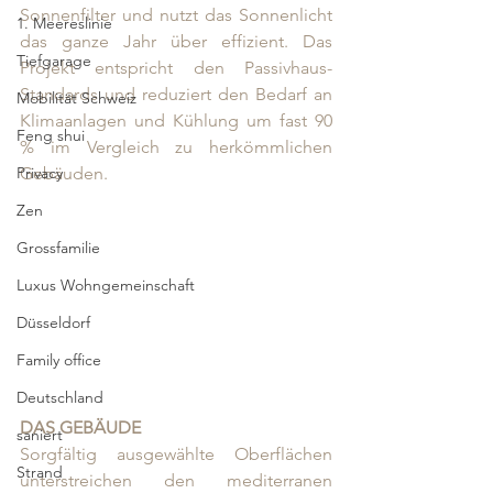
Sonnenfilter und nutzt das Sonnenlicht 
1. Meereslinie
das ganze Jahr über effizient. Das 
Tiefgarage
Projekt entspricht den Passivhaus-
Standards und reduziert den Bedarf an 
Mobilität Schweiz
Klimaanlagen und Kühlung um fast 90 
Feng shui
% im Vergleich zu herkömmlichen 
Gebäuden. 
Privacy
Zen
Grossfamilie
Luxus Wohngemeinschaft
Düsseldorf
Family office
Deutschland
DAS GEBÄUDE 
saniert
Sorgfältig ausgewählte Oberflächen 
Strand
unterstreichen den mediterranen 