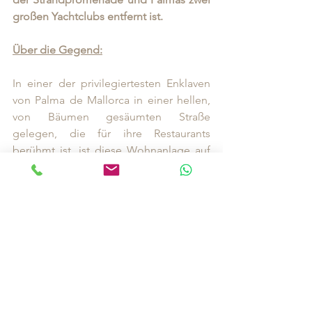
großen Yachtclubs entfernt ist. 
Über die Gegend:
In einer der privilegiertesten Enklaven 
von Palma de Mallorca in einer hellen, 
von Bäumen gesäumten Straße 
gelegen, die für ihre Restaurants 
berühmt ist, ist diese Wohnanlage auf 
dem besten Weg, ein architektonisches 
Wahrzeichen der Stadt zu werden, und 
bietet ein anspruchsvolles und 
verantwortungsvolles urbanes Erlebnis. 
In der Nähe von Museen, Kunstgalerien 
und Palmas historischem Zentrum sind 
Sie nur wenige Gehminuten von Jaime 
III und Es Born entfernt, die mit 
hochwertigen Boutiquen und lebhaften 