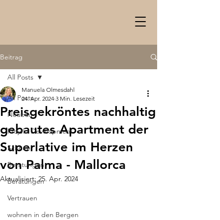
Beitrag
All Posts
Manuela Olmesdahl
All Posts
24. Apr. 2024
3 Min. Lesezeit
Preisgekröntes nachhaltig
Neubau
gebautes Apartment der
Projekt Development
Superlative im Herzen
Schnee
von Palma - Mallorca
Beratungen
Aktualisiert:
25. Apr. 2024
Beratungen
Vertrauen
wohnen in den Bergen