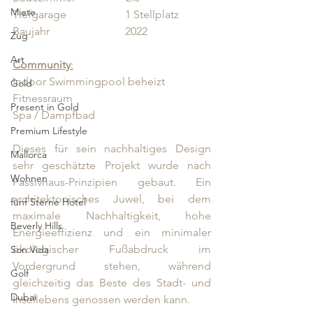
Miete
Tiefgarage                     1 Stellplatz
Baujahr                           2022
Zug
Art
Community
:
Indoor Swimmingpool beheizt
Gold
Fitnessraum
Present in Gold
Spa / Dampfbad 
Premium Lifestyle
Dieses für sein nachhaltiges Design 
Mallorca
sehr geschätzte Projekt wurde nach 
Wohnen
Passivhaus-Prinzipien gebaut. Ein 
architektonisches Juwel, bei dem 
fünf Sterne Hotel
maximale Nachhaltigkeit, hohe 
Beverly Hills
Energieeffizienz und ein minimaler 
ökologischer Fußabdruck im 
Son Vida
Vordergrund stehen, während 
Golf
gleichzeitig das Beste des Stadt- und 
Dubai
Insellebens genossen werden kann.