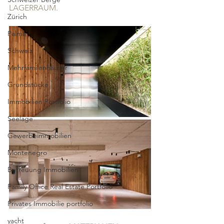
LAGERRAUM. 
Zürich
Palma
Schweiz
Mehrfamilenhäuser
Grundstücke
Immobilien Portfolio
Seelage
Gewerbeimmobilien
Montenegro
Betreuung Immobilien
Family Office Real Estate Portfolio
Privates Immobilie portfolio
yacht