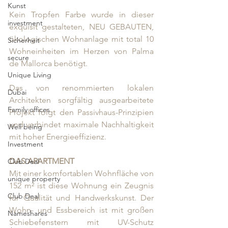
Kunst
Kein Tropfen Farbe wurde in dieser 
investment
exquisit gestalteten, NEU GEBAUTEN, 
ökologischen Wohnanlage mit total 10 
Sicherheit
Wohneinheiten im Herzen von Palma 
secure
de Mallorca benötigt. 
Unique Living
Das von renommierten lokalen 
Dubai
Architekten sorgfältig ausgearbeitete 
Family offices
Projekt folgt den Passivhaus-Prinzipien 
und verbindet maximale Nachhaltigkeit 
Well being
mit hoher Energieeffizienz.
Investment
DAS APARTMENT 
Club Deal
Mit einer komfortablen Wohnfläche von 
unique property
152 m² ist diese Wohnung ein Zeugnis 
Club Deal
für Qualität und Handwerkskunst. Der 
Wohn- und Essbereich ist mit großen 
Nameshares
Schiebefenstern mit UV-Schutz 