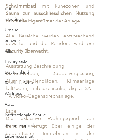
Schwimmbad
 mit Ruhezonen und 
boot
Sauna zur ausschliesslichen Nutzung 
mooring
durch die Eigentümer
 der Anlage. 
Umzug
Alle Bereiche werden entsprechend 
Schweiz
gewartet und die Residenz wird per 
Security überwacht.
Villa
Luxury style
Ausstattung Beschreibung
Deutschland
Marmorböden, Doppelverglasung, 
Aluminium-Blendläden, Klimaanlage 
Residenz Schweiz
kalt/warm, Einbauschränke, digital SAT-
Wellness
TV, Video-Gegensprechanlage.
Auto
Lage
internationale Schule
Die exklusive Wohngegend von 
Swimmingpool
Bendinat verfügt über einige der 
begehrtesten Immobilien in der 
Lebensqualität