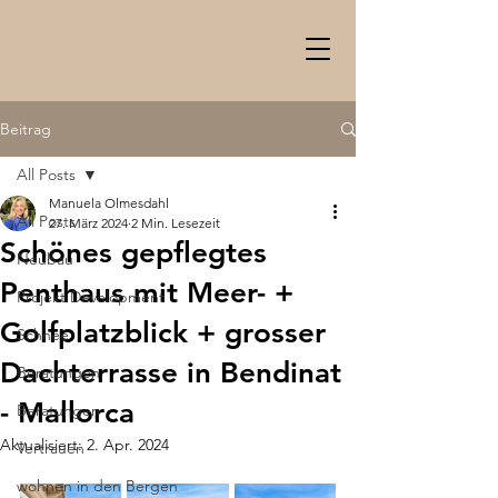
Beitrag
All Posts
Manuela Olmesdahl
All Posts
27. März 2024
2 Min. Lesezeit
Schönes gepflegtes
Neubau
Penthaus mit Meer- +
Projekt Development
Golfplatzblick + grosser
Schnee
Dachterrasse in Bendinat
Beratungen
- Mallorca
Beratungen
Aktualisiert:
2. Apr. 2024
Vertrauen
wohnen in den Bergen