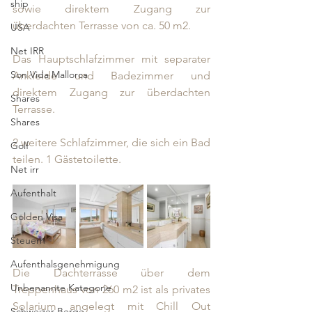
ship
sowie direktem Zugang zur 
überdachten Terrasse von ca. 50 m2. 
USA
Net IRR
Das Hauptschlafzimmer mit separater 
Son Vida Mallorca
Ankleide und Badezimmer und 
direktem Zugang zur überdachten 
Shares
Terrasse. 
Shares
2 weitere Schlafzimmer, die sich ein Bad 
Golf
teilen. 1 Gästetoilette.
Net irr
Aufenthalt
Golden Visa
Steuern
Aufenthalsgenehmigung
Die Dachterrasse über dem 
Unbenannte Kategorie
Treppenhaus von 260 m2 ist als privates 
Solarium angelegt mit Chill Out 
Schweizer Berge