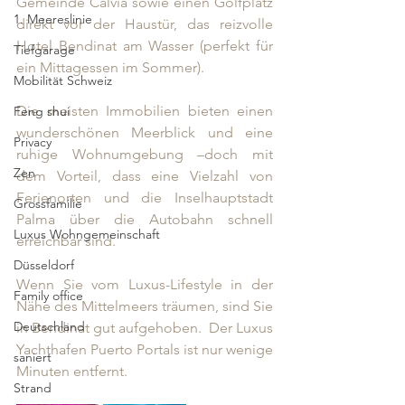
Gemeinde Calvià sowie einen Golfplatz 
1. Meereslinie
direkt vor der Haustür, das reizvolle 
Hotel Bendinat am Wasser (perfekt für 
Tiefgarage
ein Mittagessen im Sommer). 
Mobilität Schweiz
Die meisten Immobilien bieten einen 
Feng shui
wunderschönen Meerblick und eine 
Privacy
ruhige Wohnumgebung –doch mit 
Zen
dem Vorteil, dass eine Vielzahl von 
Ferienorten und die Inselhauptstadt 
Grossfamilie
Palma über die Autobahn schnell 
Luxus Wohngemeinschaft
erreichbar sind. 
Düsseldorf
Wenn Sie vom Luxus-Lifestyle in der 
Family office
Nähe des Mittelmeers träumen, sind Sie 
Deutschland
in Bendinat gut aufgehoben.  Der Luxus 
Yachthafen Puerto Portals ist nur wenige 
saniert
Minuten entfernt. 
Strand