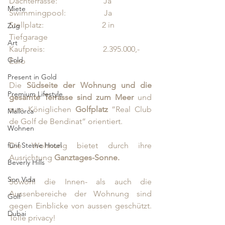
Dachterrasse:                       Ja
Miete
Swimmingpool:                   Ja 
Stellplatz:                             2 in 
Zug
Tiefgarage
Art
Kaufpreis:                             2.395.000,- 
Gold
Euro
Present in Gold
Die 
Südseite der Wohnung und die 
Premium Lifestyle
gesamte Terrasse sind zum Meer
 und 
zum Königlichen 
Golfplatz 
”Real Club 
Mallorca
de Golf de Bendinat” orientiert. 
Wohnen
fünf Sterne Hotel
Die Wohnung bietet durch ihre 
Ausrichtung
 Ganztages-Sonne.
Beverly Hills
Son Vida
Sowohl die Innen- als auch die 
Aussenbereiche der Wohnung sind 
Golf
gegen Einblicke von aussen geschützt. 
Dubai
Tolle privacy! 