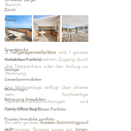
Bereich.
Zürich
Palma
Schweiz
Mehrfamilenhäuser
Grundstücke
2 Tiefgaragenstellplätze
 und 1 grosser 
Kellerraum mit direktem Zugang durch 
Immobilien Portfolio
das Treppenhaus oder den Aufzug zur 
Seelage
Wohnung.
Gewerbeimmobilien
Die Wohnanlage verfügt über diverse 
Montenegro
sehr hochwertige 
Betreuung Immobilien
Gemeinschaftseinrichtungen und 
Serviceleistungen. 
Family Office Real Estate Portfolio
Privates Immobilie portfolio
Ein sehr grosser 
Aussen-Swimmingpool
yacht
mit grosser Terrasse sowie ein 
Innen-