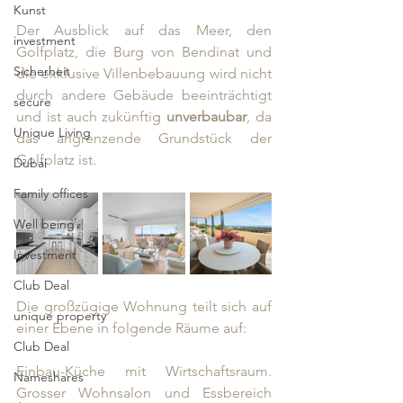
Kunst
Der Ausblick auf das Meer, den 
investment
Golfplatz, die Burg von Bendinat und 
Sicherheit
die exklusive Villenbebauung wird nicht 
durch andere Gebäude beeinträchtigt 
secure
und ist auch zukünftig 
unverbaubar
, da 
Unique Living
das angrenzende Grundstück der 
Golfplatz ist.
Dubai
Family offices
Well being
Investment
Club Deal
Die großzügige Wohnung teilt sich auf 
unique property
einer Ebene in folgende Räume auf: 
Club Deal
Einbau-Küche mit Wirtschaftsraum. 
Nameshares
Grosser Wohnsalon und Essbereich 