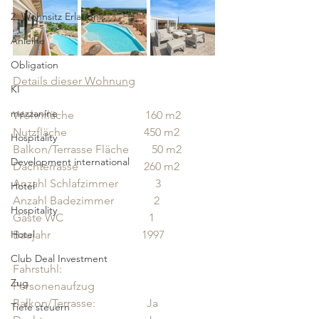
2. Wohnsitz Erlaubnis
Anleihe
Obligation
Details dieser Wohnung
KI
mezzanine
Wohnfläche                         160 m2             
Nutzfläche                           450 m2                                       
Hospitality
Balkon/Terrasse Fläche        50 m2               
Development international
Dachterrasse                       260 m2            
Anzahl Schlafzimmer             3                   
Hotel
Anzahl Badezimmer              2                  
Hospitality
Gäste WC                              1                  
Hotel
Baujahr                                1997              
Club Deal Investment
Fahrstuhl:                             
Zug
Personenaufzug           
Balkon/Terrasse:                  Ja 
Tiefe steuern