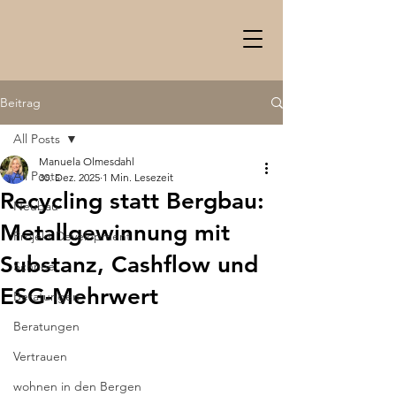
Beitrag
All Posts
Manuela Olmesdahl
All Posts
30. Dez. 2025
1 Min. Lesezeit
Recycling statt Bergbau:
Neubau
Metallgewinnung mit
Projekt Development
Substanz, Cashflow und
Schnee
ESG-Mehrwert
Beratungen
Beratungen
Vertrauen
wohnen in den Bergen