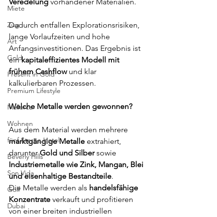
Veredelung
 vorhandener Materialien. 
Miete
Dadurch entfallen Explorationsrisiken, 
Zug
lange Vorlaufzeiten und hohe 
Art
Anfangsinvestitionen. Das Ergebnis ist 
Gold
ein 
kapitaleffizientes Modell mit 
frühem Cashflow
 und klar 
Present in Gold
kalkulierbaren Prozessen.
Premium Lifestyle
Welche Metalle werden gewonnen?
Mallorca
Wohnen
Aus dem Material werden mehrere 
fünf Sterne Hotel
marktgängige Metalle
 extrahiert, 
darunter 
Gold und Silber
 sowie 
Beverly Hills
Industriemetalle wie Zink, Mangan, Blei 
Son Vida
und eisenhaltige Bestandteile
. 
Die Metalle werden als 
handelsfähige 
Golf
Konzentrate
 verkauft und profitieren 
Dubai
von einer breiten industriellen 