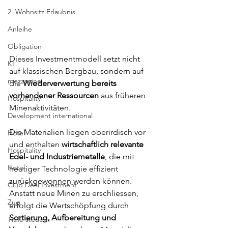
2. Wohnsitz Erlaubnis
Anleihe
Obligation
Dieses Investmentmodell setzt nicht 
KI
auf klassischen Bergbau, sondern auf 
mezzanine
die 
Wiederverwertung bereits 
vorhandener Ressourcen
 aus früheren 
Hospitality
Minenaktivitäten. 
Development international
Die Materialien liegen oberirdisch vor 
Hotel
und enthalten 
wirtschaftlich relevante 
Hospitality
Edel- und Industriemetalle
, die mit 
Hotel
heutiger Technologie effizient 
zurückgewonnen werden können.
Club Deal Investment
Anstatt neue Minen zu erschliessen, 
Zug
erfolgt die Wertschöpfung durch 
Sortierung, Aufbereitung und 
Tiefe steuern