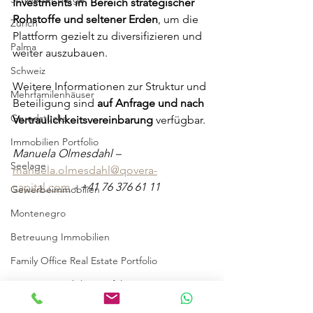
Investments im Bereich strategischer 
Rohstoffe und seltener Erden
, um die 
Zürich
Plattform gezielt zu diversifizieren und 
Palma
weiter auszubauen.
Schweiz
Weitere Informationen zur Struktur und 
Mehrfamilenhäuser
Beteiligung sind 
auf Anfrage und nach 
Grundstücke
Vertraulichkeitsvereinbarung
 verfügbar.
Immobilien Portfolio
Manuela Olmesdahl – 
Seelage
manuela.olmesdahl@qovera-
capital.com
 - +41 76 376 61 11
Gewerbeimmobilien
Montenegro
Betreuung Immobilien
Family Office Real Estate Portfolio
Privates Immobilie portfolio
yacht