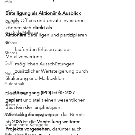
ship
USA
Beteiligung als Aktionär & Ausblick
Family Offices und private Investoren 
Net IRR
können sich 
direkt als 
Son Vida Mallorca
Aktionäre
 beteiligen und partizipieren 
an:
Shares
·       laufenden Erlösen aus der 
Shares
Metallverwertung
Golf
·       möglichen Ausschüttungen
·       zusätzlicher Wertsteigerung durch 
Net irr
Skalierung und Marktzyklen
Aufenthalt
Ein 
Börsengang (IPO) ist für 2027 
Golden Visa
geplant
 und stellt einen wesentlichen 
Steuern
Baustein der langfristigen 
Wertschöpfungsstrategie dar. Bereits 
Aufenthalsgenehmigung
ab 
2026
 ist die 
Vorstellung weiterer 
Unbenannte Kategorie
Projekte vorgesehen
, darunter auch 
Schweizer Berge