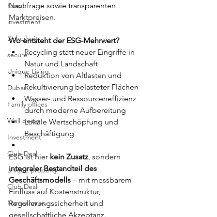
Nachfrage sowie transparenten 
Kunst
Marktpreisen.
investment
Sicherheit
Wo entsteht der ESG-Mehrwert?
Recycling statt neuer Eingriffe in 
secure
Natur und Landschaft
Unique Living
Reduktion von Altlasten und 
Rekultivierung belasteter Flächen
Dubai
Wasser- und Ressourceneffizienz 
Family offices
durch moderne Aufbereitung
Well being
Lokale Wertschöpfung und 
Beschäftigung
Investment
Club Deal
ESG ist hier 
kein Zusatz
, sondern 
integraler Bestandteil des 
unique property
Geschäftsmodells
 – mit messbarem 
Club Deal
Einfluss auf Kostenstruktur, 
Regulierungssicherheit und 
Nameshares
gesellschaftliche Akzeptanz.