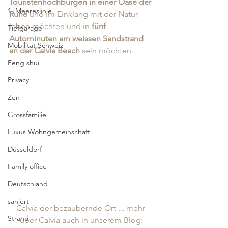
Touristenhochburgen in einer Oase der 
1. Meereslinie
Ruhe 
und im Einklang mit der Natur 
leben möchten und in 
fünf 
Tiefgarage
Autominuten am weissen Sandstrand 
Mobilität Schweiz
an der Calvia Beach
 sein möchten.
Feng shui
Privacy
Zen
Grossfamilie
Luxus Wohngemeinschaft
Düsseldorf
Family office
Deutschland
saniert
Calvía der bezaubernde Ort ... mehr 
Strand
über Calvía auch in unserem Blog: