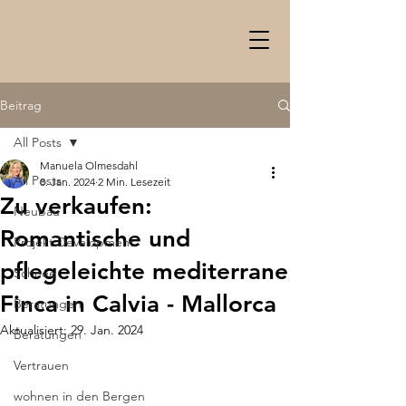
Beitrag
All Posts
Manuela Olmesdahl
All Posts
8. Jan. 2024
2 Min. Lesezeit
Zu verkaufen:
Neubau
Romantische und
Projekt Development
pflegeleichte mediterrane
Schnee
Finca in Calvia - Mallorca
Beratungen
Aktualisiert:
29. Jan. 2024
Beratungen
Vertrauen
wohnen in den Bergen