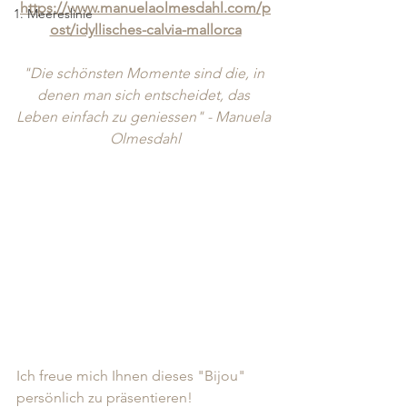
https://www.manuelaolmesdahl.com/p
1. Meereslinie
ost/idyllisches-calvia-mallorca
"Die schönsten Momente sind die, in 
denen man sich entscheidet, das 
Leben einfach zu geniessen" - Manuela 
Olmesdahl
Ich freue mich Ihnen dieses "Bijou" 
persönlich zu präsentieren! 