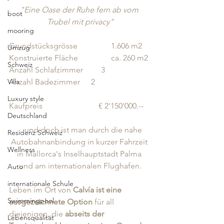
"Eine Oase der Ruhe fern ab vom 
boot
Trubel mit privacy"
mooring
Grundstücksgrösse		 1.606 m2
Umzug
Konstruierte Fläche		 ca. 260 m2
Schweiz
Anzahl Schlafzimmer         3
Villa
Anzahl Badezimmer	 2
Luxury style
Kaufpreis                            € 2'150'000.-- 
Deutschland
... und doch ist man durch die nahe 
Residenz Schweiz
Autobahnanbindung in kurzer Fahrzeit 
Wellness
in Mallorca's Inselhauptstadt Palma 
und am internationalen Flughafen.
Auto
internationale Schule
Leben im Ort von 
Calvía ist eine 
Swimmingpool
ausgezeichnete Option
 für all 
diejenigen, die 
abseits der 
Lebensqualität