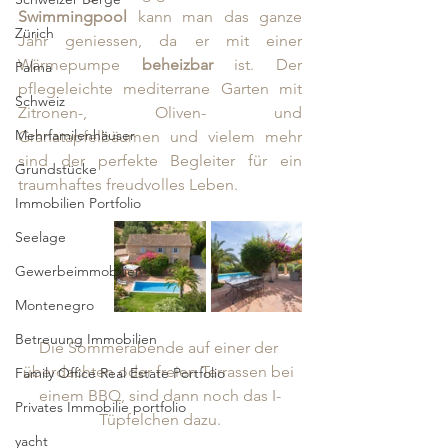
Swimmingpool 
kann man das ganze 
Zürich
Jahr geniessen, da er mit einer 
Wärmepumpe 
beheizbar
 ist. Der 
Palma
pflegeleichte mediterrane Garten mit 
Schweiz
Zitronen-, Oliven- und 
Mehrfamilenhäuser
Granatapfelbäumen und vielem mehr 
sind der perfekte Begleiter für ein 
Grundstücke
traumhaftes freudvolles Leben. 
Immobilien Portfolio
Seelage
Gewerbeimmobilien
Montenegro
Betreuung Immobilien
Die Sommerabende auf einer der 
überdachten oder freien Terrassen bei 
Family Office Real Estate Portfolio
einem BBQ, sind dann noch das I-
Privates Immobilie portfolio
Tüpfelchen dazu.
yacht