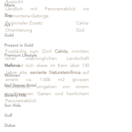
Aussicht					
Miete
Ländlich mit Panoramablick ins 
Zug
Tramuntana-Gebirge
Regionaler Zusatz			Calvía
Art
Orientierung				Süd
Gold
Present in Gold
Fussläufig zum Dorf 
Calvía,
 inmitten 
Premium Lifestyle
einer ursprünglichen Landschaft 
befindet sich diese im Kern über 130 
Mallorca
Jahre alte,
 sanierte Natursteinfinca 
auf 
Wohnen
einem ca. 1.606 m2 grossen 
fünf Sterne Hotel
Grundstück, umgeben von einem 
mediterranen Garten und herrlichem 
Beverly Hills
Panoramablick.
Son Vida
Golf
Dubai