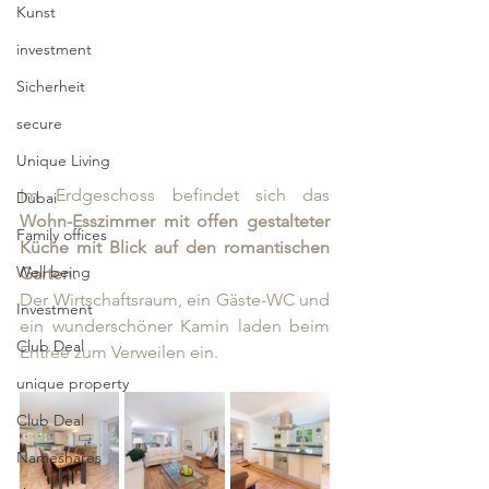
Kunst
investment
Sicherheit
secure
Unique Living
Im Erdgeschoss befindet sich das 
Dubai
Wohn-Esszimmer mit offen gestalteter 
Family offices
Küche mit Blick auf den romantischen 
Well being
Garten. 
Der Wirtschaftsraum, ein Gäste-WC und 
Investment
ein wunderschöner Kamin laden beim 
Club Deal
Entrée zum Verweilen ein.
unique property
Club Deal
Nameshares