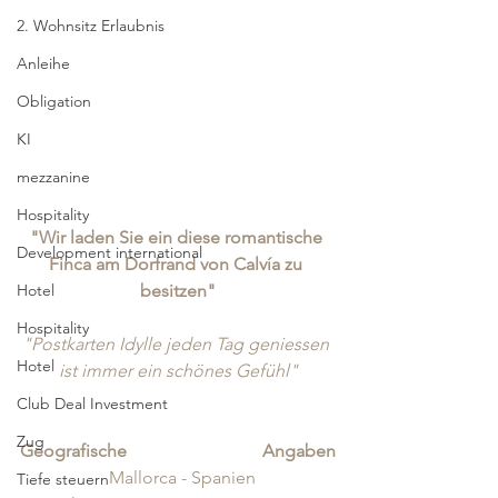
2. Wohnsitz Erlaubnis
Anleihe
Obligation
KI
mezzanine
Hospitality
"Wir laden Sie ein diese romantische 
Development international
Finca am Dorfrand von Calvía zu 
besitzen"
Hotel
Hospitality
"Postkarten Idylle jeden Tag geniessen 
Hotel
ist immer ein schönes Gefühl"
Club Deal Investment
Zug
Geografische Angaben
		Mallorca - Spanien
Tiefe steuern