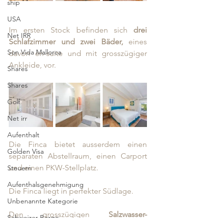
ship
USA
Im ersten Stock befinden sich 
drei 
Net IRR
Schlafzimmer und zwei Bäder,
 eines 
Son Vida Mallorca
davon en-suite und mit grosszügiger 
Ankleide, vor. 
Shares
Shares
Golf
Net irr
Aufenthalt
Die Finca bietet ausserdem einen 
Golden Visa
separaten Abstellraum, einen Carport 
und einen PKW-Stellplatz.
Steuern
Aufenthalsgenehmigung
Die Finca liegt in perfekter Südlage. 
Unbenannte Kategorie
Den grosszügigen 
Salzwasser-
Schweizer Berge