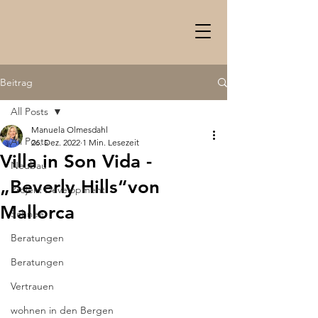
Beitrag
All Posts
Manuela Olmesdahl
All Posts
26. Dez. 2022
1 Min. Lesezeit
Villa in Son Vida -
Neubau
„Beverly Hills“von
Projekt Development
Mallorca
Schnee
Beratungen
Beratungen
Vertrauen
wohnen in den Bergen