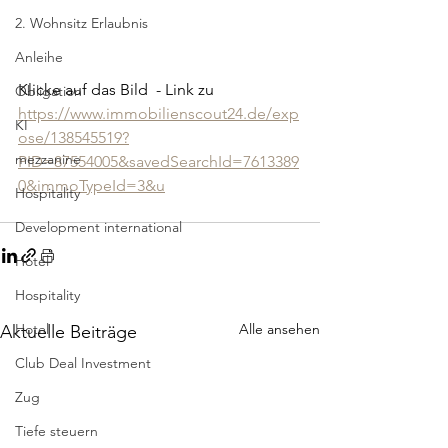
2. Wohnsitz Erlaubnis
Anleihe
Klicke auf das Bild  - Link zu
Obligation
https://www.immobilienscout24.de/exp
KI
ose/138545519?
mezzanine
PID=87554005&savedSearchId=7613389
0&immoTypeId=3&u
Hospitality
Development international
Hotel
Hospitality
Alle ansehen
Hotel
Aktuelle Beiträge
Club Deal Investment
Zug
Tiefe steuern