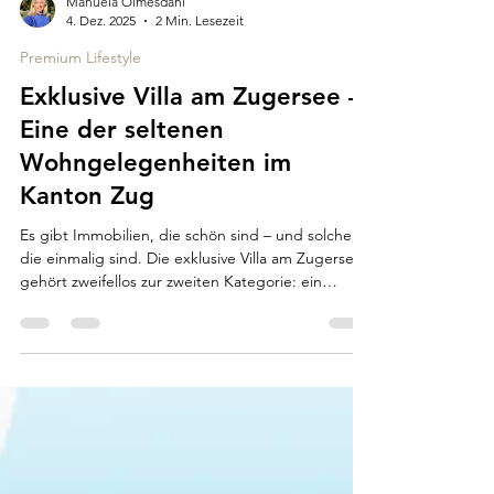
Manuela Olmesdahl
4. Dez. 2025
2 Min. Lesezeit
Premium Lifestyle
Exklusive Villa am Zugersee –
Eine der seltenen
Wohngelegenheiten im
Kanton Zug
Es gibt Immobilien, die schön sind – und solche,
die einmalig sind. Die exklusive Villa am Zugersee
gehört zweifellos zur zweiten Kategorie: ein
modernes, luxuriöses Architektenhaus,
eingebettet in eine der begehrtesten Wohnlagen
Europas. Mit unverbaubarem See- und Bergblick,
direktem Seezugang in nur einer Gehminute und
der Nähe zur Stadt Zug vereint diese Residenz
alles, was anspruchsvolle Käufer heute suchen:
Ruhe, Privatsphäre, Design, Natur und